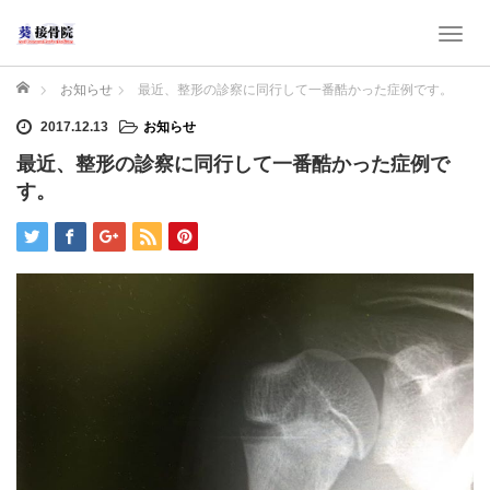
T
o
g
ホーム
お知らせ
最近、整形の診察に同行して一番酷かった症例です。
g
2017.12.13
お知らせ
l
e
最近、整形の診察に同行して一番酷かった症例で
n
す。
a
v
i
g
a
t
i
o
n