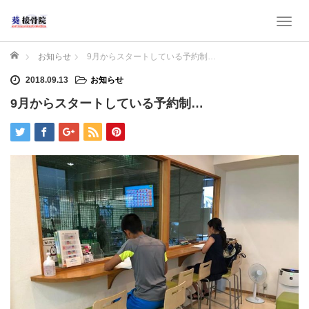
T
o
g
ホーム
お知らせ
9月からスタートしている予約制…
g
2018.09.13
お知らせ
l
e
9月からスタートしている予約制…
n
a
v
i
g
a
t
i
o
n