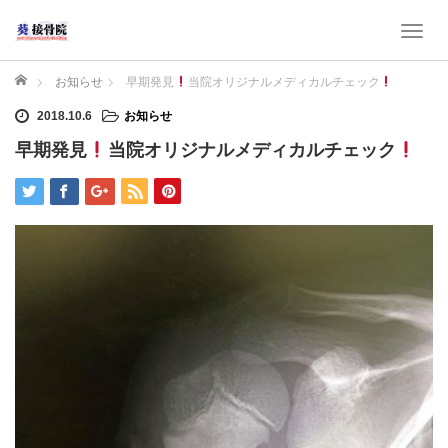
T
o
g
ホーム
お知らせ
早期発見
当院オリジナルメディカルチェック
g
2018.10.6
お知らせ
l
e
早期発見
当院オリジナルメディカルチェック
n
a
v
i
g
a
t
i
o
n