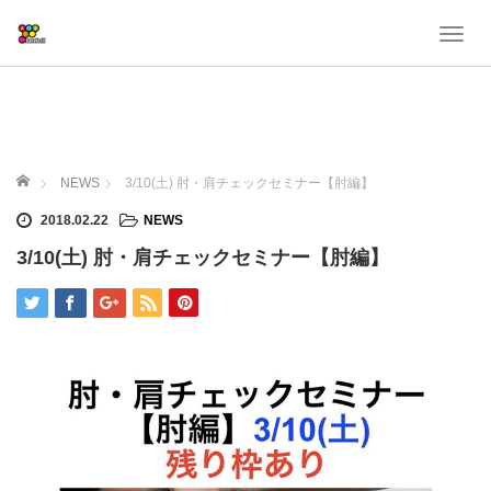
T
o
g
g
l
e
ホーム
n
NEWS
3/10(土) 肘・肩チェックセミナー【肘編】
a
2018.02.22
NEWS
v
i
3/10(土) 肘・肩チェックセミナー【肘編】
g
a
t
i
o
n