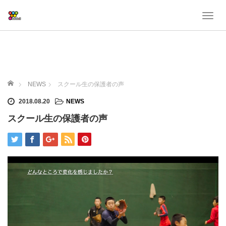
T
o
g
g
l
e
ホーム
n
NEWS
スクール生の保護者の声
a
2018.08.20
NEWS
v
i
スクール生の保護者の声
g
a
t
i
o
n