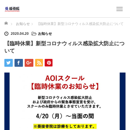
T
o
g
ホーム
お知らせ
【臨時休業】新型コロナウィルス感染拡大防止について
g
2020.04.20
お知らせ
l
e
【臨時休業】新型コロナウィルス感染拡大防止につ
n
いて
a
v
i
g
a
t
i
o
n